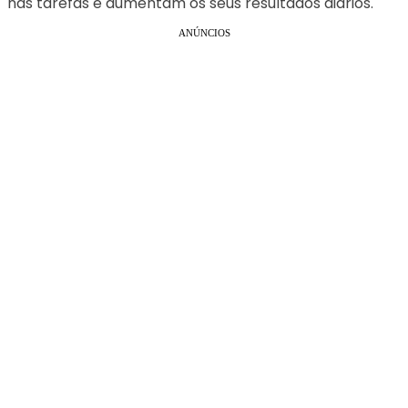
nas tarefas e aumentam os seus resultados diários.
ANÚNCIOS