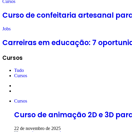
Cursos
Curso de confeitaria artesanal par
Jobs
Carreiras em educação: 7 oportuni
Cursos
Tudo
Cursos
Página
anterior
Próxima
página
Cursos
Curso de animação 2D e 3D para i
22 de novembro de 2025