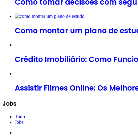
Como tomar decisões com segu
Como montar um plano de estudo
Crédito Imobiliário: Como Funci
Assistir Filmes Online: Os Melhor
Jobs
Tudo
Jobs
Página
anterior
Próxima