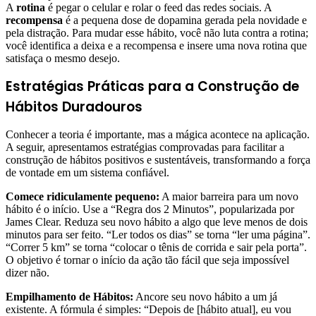
A
rotina
é pegar o celular e rolar o feed das redes sociais. A
recompensa
é a pequena dose de dopamina gerada pela novidade e
pela distração. Para mudar esse hábito, você não luta contra a rotina;
você identifica a deixa e a recompensa e insere uma nova rotina que
satisfaça o mesmo desejo.
Estratégias Práticas para a Construção de
Hábitos Duradouros
Conhecer a teoria é importante, mas a mágica acontece na aplicação.
A seguir, apresentamos estratégias comprovadas para facilitar a
construção de hábitos positivos e sustentáveis, transformando a força
de vontade em um sistema confiável.
Comece ridiculamente pequeno:
A maior barreira para um novo
hábito é o início. Use a “Regra dos 2 Minutos”, popularizada por
James Clear. Reduza seu novo hábito a algo que leve menos de dois
minutos para ser feito. “Ler todos os dias” se torna “ler uma página”.
“Correr 5 km” se torna “colocar o tênis de corrida e sair pela porta”.
O objetivo é tornar o início da ação tão fácil que seja impossível
dizer não.
Empilhamento de Hábitos:
Ancore seu novo hábito a um já
existente. A fórmula é simples: “Depois de [hábito atual], eu vou