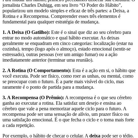
jornalista Charles Duhigg, em seu livro “O Poder do Hábito”,
popularizou um modelo simples e eficaz de três partes: a Deixa, a
Rotina e a Recompensa. Compreender esses três elementos é
fundamental para qualquer estratégia de mudança.
1. A Deixa (O Gatilho):
Este é o sinal que diz ao seu cérebro para
entrar no modo automático e qual hábito executar. As deixas
geralmente se enquadram em cinco categorias: localização (estar na
cozinha), tempo (logo após o almoço), estado emocional (sentir-se
estressado), outras pessoas (ver um amigo fumar) ou a ação
imediatamente anterior (terminar uma reunião).
2. A Rotina (O Comportamento):
Esta é a ação em si, o hábito que
você executa. Pode ser físico, como roer as unhas, ou mental, como
se preocupar com o futuro. É a parte mais visível do ciclo, mas
raramente é o ponto de partida para a mudança.
3. A Recompensa (O Prêmio):
A recompensa é o que seu cérebro
ganha ao executar a rotina. Ela satisfaz um desejo e ensina ao
cérebro que vale a pena memorizar aquele ciclo para o futuro. A
recompensa pode ser uma sensação de alívio, um prazer físico ou
uma satisfação emocional. É o que fecha o ciclo e o torna mais forte
a cada repetição.
Por exemplo, o hábito de checar o celular. A
deixa
pode ser o tédio.