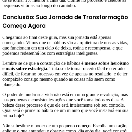
de se tornar 1% melhor a cada dia. Confie no processo e celebre as
pequenas vitórias ao longo do caminho.
Conclusão: Sua Jornada de Transformação
Começa Agora
Chegamos ao final deste guia, mas sua jornada está apenas
começando. Vimos que os hábitos são a arquitetura de nossas vidas,
que funcionam em um ciclo de deixa, rotina e recompensa, e que
podemos redesenhá-los com estratégias inteligentes.
Lembre-se de que a construção de hábitos
é menos sobre heroísmo
e mais sobre estratégia
. Trata-se de tornar o certo fácil e o errado
difícil, de focar no processo em vez de apenas no resultado, e de ter
compaixão consigo mesmo quando as coisas não saem como
planejado.
O poder de mudar sua vida não está em uma grande revolução, mas
nas pequenas e consistentes ações que você toma todos os dias. A
beleza desse processo é que ele está inteiramente sob seu controle.
Qual será o primeiro hábito de um minuto que você instalará em sua
rotina hoje?
Não subestime o poder de um pequeno começo. Escolha uma ação,
aplique o que aprendeu e observe como, dia após dia, você constrói