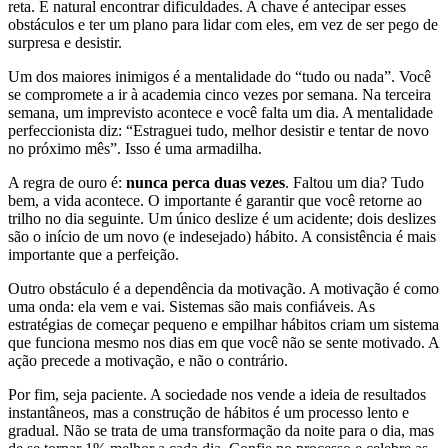
reta. É natural encontrar dificuldades. A chave é antecipar esses
obstáculos e ter um plano para lidar com eles, em vez de ser pego de
surpresa e desistir.
Um dos maiores inimigos é a mentalidade do “tudo ou nada”. Você
se compromete a ir à academia cinco vezes por semana. Na terceira
semana, um imprevisto acontece e você falta um dia. A mentalidade
perfeccionista diz: “Estraguei tudo, melhor desistir e tentar de novo
no próximo mês”. Isso é uma armadilha.
A regra de ouro é:
nunca perca duas vezes
. Faltou um dia? Tudo
bem, a vida acontece. O importante é garantir que você retorne ao
trilho no dia seguinte. Um único deslize é um acidente; dois deslizes
são o início de um novo (e indesejado) hábito. A consistência é mais
importante que a perfeição.
Outro obstáculo é a dependência da motivação. A motivação é como
uma onda: ela vem e vai. Sistemas são mais confiáveis. As
estratégias de começar pequeno e empilhar hábitos criam um sistema
que funciona mesmo nos dias em que você não se sente motivado. A
ação precede a motivação, e não o contrário.
Por fim, seja paciente. A sociedade nos vende a ideia de resultados
instantâneos, mas a construção de hábitos é um processo lento e
gradual. Não se trata de uma transformação da noite para o dia, mas