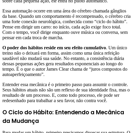
sobre cada pequena ação, ele entra no piloto automático.
Essa automação ocorre em uma área do cérebro chamada gânglios
da base. Quando um comportamento é recompensado, o cérebro cria
uma forte conexão neurológica, conhecida como “ciclo do hábito”.
Pense em dirigir um carro: no início, cada ação exige foco total.
Com o tempo, você dirige enquanto ouve música ou conversa, sem
pensar em cada troca de marcha.
O poder dos hábitos reside em seu efeito cumulativo
. Um único
treino não o deixará em forma, assim como uma única refeição
saudável não mudará sua saúde. No entanto, a consistência diária
dessas pequenas ações gera resultados exponenciais ao longo do
tempo. É o que o autor James Clear chama de “juros compostos do
autoaperfeiçoamento”.
Entender essa mecânica é o primeiro passo para assumir o controle.
Seus hábitos atuais não são um reflexo de sua identidade fixa, mas o
resultado de um processo. E, como todo processo, ele pode ser
redesenhado para trabalhar a seu favor, não contra você.
O Ciclo do Hábito: Entendendo a Mecânica
da Mudança
Para mudar um hábito, primeiro precisamos dissecar sua estrutura. O