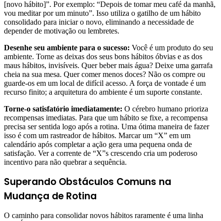
[novo hábito]”. Por exemplo: “Depois de tomar meu café da manhã,
vou meditar por um minuto”. Isso utiliza o gatilho de um hábito
consolidado para iniciar o novo, eliminando a necessidade de
depender de motivação ou lembretes.
Desenhe seu ambiente para o sucesso:
Você é um produto do seu
ambiente. Torne as deixas dos seus bons hábitos óbvias e as dos
maus hábitos, invisíveis. Quer beber mais água? Deixe uma garrafa
cheia na sua mesa. Quer comer menos doces? Não os compre ou
guarde-os em um local de difícil acesso. A força de vontade é um
recurso finito; a arquitetura do ambiente é um suporte constante.
Torne-o satisfatório imediatamente:
O cérebro humano prioriza
recompensas imediatas. Para que um hábito se fixe, a recompensa
precisa ser sentida logo após a rotina. Uma ótima maneira de fazer
isso é com um rastreador de hábitos. Marcar um “X” em um
calendário após completar a ação gera uma pequena onda de
satisfação. Ver a corrente de “X”s crescendo cria um poderoso
incentivo para não quebrar a sequência.
Superando Obstáculos Comuns na
Mudança de Rotina
O caminho para consolidar novos hábitos raramente é uma linha