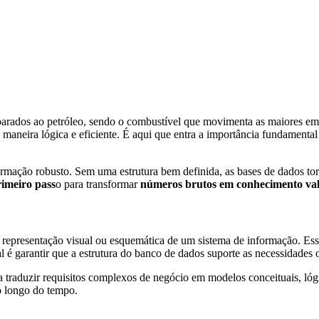
arados ao petróleo, sendo o combustível que movimenta as maiores emp
 maneira lógica e eficiente. É aqui que entra a importância fundamenta
mação robusto. Sem uma estrutura bem definida, as bases de dados torn
rimeiro pass
o para transformar
números brutos em conhecimento val
representação visual ou esquemática de um sistema de informação. Ess
pal é garantir que a estrutura do banco de dados suporte as necessidades
a traduzir requisitos complexos de negócio em modelos conceituais, lógi
o longo do tempo.