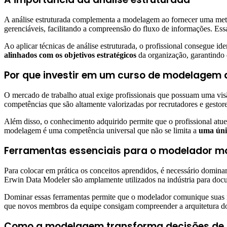
A análise estruturada complementa a modelagem ao fornecer uma met
gerenciáveis, facilitando a compreensão do fluxo de informações. Ess
Ao aplicar técnicas de análise estruturada, o profissional consegue id
alinhados com os objetivos estratégicos
da organização, garantindo 
Por que investir em um curso de modelagem
O mercado de trabalho atual exige profissionais que possuam uma visã
competências que são altamente valorizadas por recrutadores e gestore
Além disso, o conhecimento adquirido permite que o profissional atue
modelagem é uma competência universal que não se limita a
uma úni
Ferramentas essenciais para o modelador m
Para colocar em prática os conceitos aprendidos, é necessário domi
Erwin Data Modeler são amplamente utilizados na indústria para docum
Dominar essas ferramentas permite que o modelador comunique suas 
que novos membros da equipe consigam compreender a arquitetura do s
Como a modelagem transforma decisões de 