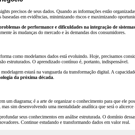
ts precisos de seus dados. Quando as informações estão organizadas d
es baseadas em evidências, minimizando riscos e maximizando oportuni
roblemas de performance e dificuldades na integração de sistema
damente às mudanças do mercado e às demandas dos consumidores.
a forma como modelamos dados está evoluindo. Hoje, precisamos consid
 estruturados. O aprendizado contínuo é, portanto, indispensável.
 modelagem estará na vanguarda da transformação digital. A capacidade
cnologia da próxima década
.
m um diagrama; é a arte de organizar o conhecimento para que ele poss
 mas sim desenvolvendo uma mentalidade analítica que será o alicerce d
aprofundar seus conhecimentos em análise estruturada. O domínio dess
 inovadores. Continue estudando e transformando dados em valor real.