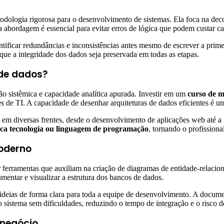
odologia rigorosa para o desenvolvimento de sistemas. Ela foca na d
a abordagem é essencial para evitar erros de lógica que podem custar ca
entificar redundâncias e inconsistências antes mesmo de escrever a prime
que a integridade dos dados seja preservada em todas as etapas.
 de dados?
o sistêmica e capacidade analítica apurada. Investir em um
curso de 
s de TI. A capacidade de desenhar arquiteturas de dados eficientes é um
 em diversas frentes, desde o desenvolvimento de aplicações web até a 
ca tecnologia ou linguagem de programação
, tornando o profissional
oderno
nar ferramentas que auxiliam na criação de diagramas de entidade-re
entar e visualizar a estrutura dos bancos de dados.
ideias de forma clara para toda a equipe de desenvolvimento. A docu
istema sem dificuldades, reduzindo o tempo de integração e o risco de
negócio