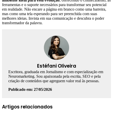
ambiente ideal para essa evolução
, oferecendo o conhecimento, as
ferramentas e o suporte necessários para transformar seu potencial
em realidade. Não encare a página em branco como uma barreira,
mas como uma tela esperando para ser preenchida com suas
melhores ideias. Invista em sua comunicação e descubra o poder
transformador da palavra.
Estéfani Oliveira
Escritora, graduada em Jornalismo e com especialização em
Neuromarketing. Sou apaixonada pela escrita, SEO e pela
criação de conteúdos que agreguem valor real às pessoas.
Publicado em: 27/05/2026
Facebook
Linkedin
WhatsApp
Telegram
Artigos relacionados