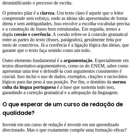
desmistificando o processo de escrita.
O primeiro pilar é a
clareza
. Um texto claro é aquele que o leitor
compreende sem esforço, onde as ideias são apresentadas de forma
direta e sem ambiguidades. Isso envolve a escolha vocabular precisa
e a construção de frases bem estruturadas. Em seguida, temos a
dupla
coesão e coerência
. A coesão refere-se à conexão gramatical
entre as partes do texto (frases, parágrafos), geralmente feita por
meio de conectivos. Já a coerência é a ligação lógica das ideias, que
garante que o texto faça sentido como um todo.
Outro elemento fundamental é a
argumentação
. Especialmente em
textos dissertativo-argumentativos, como os do ENEM, saber como
apresentar uma tese e defendê-la com argumentos consistentes é
crucial. Isso inclui o uso de dados, exemplos, citações e raciocínios
lógicos para dar peso à sua posição. Por fim, o domínio da
norma
culta da língua portuguesa
é a base que sustenta tudo isso,
garantindo a correção gramatical e a adequação da linguagem.
O que esperar de um curso de redação de
qualidade?
Investir em um curso de redação é investir em um aprendizado
direcionado. Mas o que exatamente compõe uma formação eficaz?