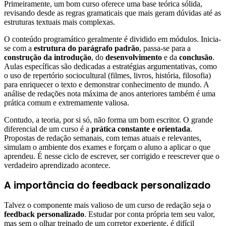
Primeiramente, um bom curso oferece uma base teórica sólida,
revisando desde as regras gramaticais que mais geram dúvidas até as
estruturas textuais mais complexas.
O conteúdo programático geralmente é dividido em módulos. Inicia-
se com a
estrutura do parágrafo padrão
, passa-se para a
construção da introdução
, do
desenvolvimento
e da
conclusão
.
Aulas específicas são dedicadas a estratégias argumentativas, como
o uso de repertório sociocultural (filmes, livros, história, filosofia)
para enriquecer o texto e demonstrar conhecimento de mundo. A
análise de redações nota máxima de anos anteriores também é uma
prática comum e extremamente valiosa.
Contudo, a teoria, por si só, não forma um bom escritor. O grande
diferencial de um curso é a
prática constante e orientada
.
Propostas de redação semanais, com temas atuais e relevantes,
simulam o ambiente dos exames e forçam o aluno a aplicar o que
aprendeu. É nesse ciclo de escrever, ser corrigido e reescrever que o
verdadeiro aprendizado acontece.
A importância do feedback personalizado
Talvez o componente mais valioso de um curso de redação seja o
feedback personalizado
. Estudar por conta própria tem seu valor,
mas sem o olhar treinado de um corretor experiente, é difícil