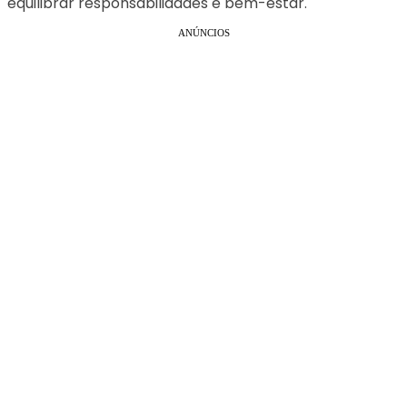
equilibrar responsabilidades e bem-estar.
ANÚNCIOS