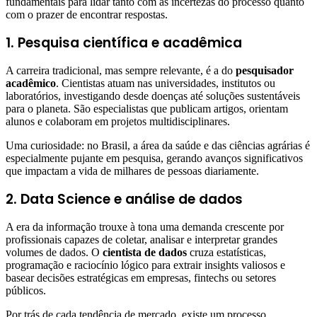
fundamentais para lidar tanto com as incertezas do processo quanto
com o prazer de encontrar respostas.
1. Pesquisa científica e acadêmica
A carreira tradicional, mas sempre relevante, é a do
pesquisador
acadêmico
. Cientistas atuam nas universidades, institutos ou
laboratórios, investigando desde doenças até soluções sustentáveis
para o planeta. São especialistas que publicam artigos, orientam
alunos e colaboram em projetos multidisciplinares.
Uma curiosidade: no Brasil, a área da saúde e das ciências agrárias é
especialmente pujante em pesquisa, gerando avanços significativos
que impactam a vida de milhares de pessoas diariamente.
2. Data Science e análise de dados
A era da informação trouxe à tona uma demanda crescente por
profissionais capazes de coletar, analisar e interpretar grandes
volumes de dados. O
cientista de dados
cruza estatísticas,
programação e raciocínio lógico para extrair insights valiosos e
basear decisões estratégicas em empresas, fintechs ou setores
públicos.
Por trás de cada tendência de mercado, existe um processo