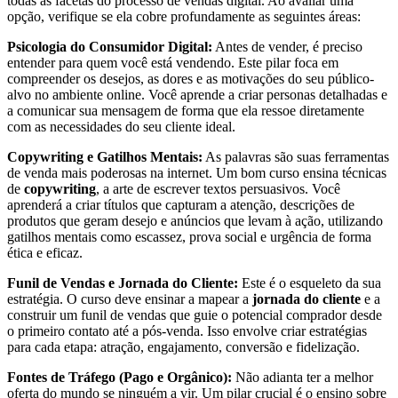
todas as facetas do processo de vendas digital. Ao avaliar uma
opção, verifique se ela cobre profundamente as seguintes áreas:
Psicologia do Consumidor Digital:
Antes de vender, é preciso
entender para quem você está vendendo. Este pilar foca em
compreender os desejos, as dores e as motivações do seu público-
alvo no ambiente online. Você aprende a criar personas detalhadas e
a comunicar sua mensagem de forma que ela ressoe diretamente
com as necessidades do seu cliente ideal.
Copywriting e Gatilhos Mentais:
As palavras são suas ferramentas
de venda mais poderosas na internet. Um bom curso ensina técnicas
de
copywriting
, a arte de escrever textos persuasivos. Você
aprenderá a criar títulos que capturam a atenção, descrições de
produtos que geram desejo e anúncios que levam à ação, utilizando
gatilhos mentais como escassez, prova social e urgência de forma
ética e eficaz.
Funil de Vendas e Jornada do Cliente:
Este é o esqueleto da sua
estratégia. O curso deve ensinar a mapear a
jornada do cliente
e a
construir um funil de vendas que guie o potencial comprador desde
o primeiro contato até a pós-venda. Isso envolve criar estratégias
para cada etapa: atração, engajamento, conversão e fidelização.
Fontes de Tráfego (Pago e Orgânico):
Não adianta ter a melhor
oferta do mundo se ninguém a vir. Um pilar crucial é o ensino sobre