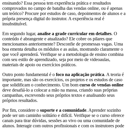
ensinando? Essa pessoa tem experiência prática e resultados
comprovados no campo de batalha das vendas online, ou é apenas
um teórico? Procure por estudos de caso, depoimentos de alunos e a
própria presença digital do instrutor. A experiência real é
insubstituível.
Em segundo lugar,
analise a grade curricular em detalhes
. O
conteúdo é abrangente e atualizado? Ele cobre os pilares que
mencionamos anteriormente? Desconfie de promessas vagas. Uma
boa ementa detalha os módulos e as aulas, mostrando claramente o
que você aprenderá. Verifique se a metodologia de ensino combina
com seu estilo de aprendizado, seja por meio de videoaulas,
materiais de apoio ou exercícios práticos.
Outro ponto fundamental é o
foco na aplicação prática
. A teoria é
importante, mas são os exercícios, os projetos e os estudos de caso
que solidificam o conhecimento. Um bom
curso de vendas online
deve desafiá-lo a colocar a mão na massa, criando suas próprias
campanhas, escrevendo seus próprios textos e analisando seus
próprios resultados.
Por fim, considere o
suporte e a comunidade
. Aprender sozinho
pode ser um caminho solitário e difícil. Verifique se o curso oferece
canais para tirar dúvidas, sessões ao vivo ou uma comunidade de
alunos. Interagir com outros profissionais e com os instrutores pode