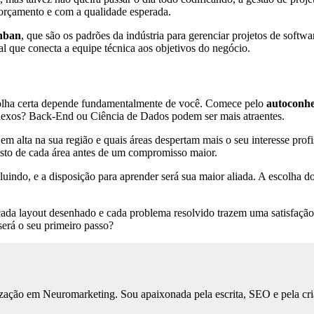
o orçamento e com a qualidade esperada.
nban
, que são os padrões da indústria para gerenciar projetos de softw
al que conecta a equipe técnica aos objetivos do negócio.
colha certa depende fundamentalmente de você. Comece pelo
autoconh
plexos? Back-End ou Ciência de Dados podem ser mais atraentes.
em alta na sua região e quais áreas despertam mais o seu interesse pro
osto de cada área antes de um compromisso maior.
uindo, e a disposição para aprender será sua maior aliada. A escolha d
 cada layout desenhado e cada problema resolvido trazem uma satisfaç
será o seu primeiro passo?
ização em Neuromarketing. Sou apaixonada pela escrita, SEO e pela cri