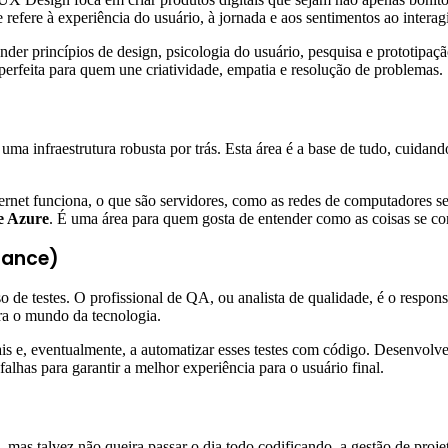
 refere à experiência do usuário, à jornada e aos sentimentos ao intera
nder princípios de design, psicologia do usuário, pesquisa e prototipa
ra perfeita para quem une criatividade, empatia e resolução de problemas.
 uma infraestrutura robusta por trás. Esta área é a base de tudo, cuidand
ernet funciona, o que são servidores, como as redes de computadores s
e Azure
. É uma área para quem gosta de entender como as coisas se c
rance)
de testes. O profissional de QA, ou analista de qualidade, é o respon
ra o mundo da tecnologia.
uais e, eventualmente, a automatizar esses testes com código. Desenvol
lhas para garantir a melhor experiência para o usuário final.
 mas talvez não queira passar o dia todo codificando, a gestão de projet