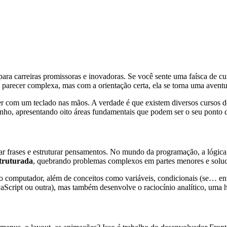
para carreiras promissoras e inovadoras. Se você sente uma faísca de c
 parecer complexa, mas com a orientação certa, ela se torna uma avent
er com um teclado nas mãos. A verdade é que existem diversos cursos d
inho, apresentando oito áreas fundamentais que podem ser o seu ponto d
r frases e estruturar pensamentos. No mundo da programação, a lógica 
truturada
, quebrando problemas complexos em partes menores e soluc
 o computador, além de conceitos como variáveis, condicionais (se… e
vaScript ou outra), mas também desenvolve o raciocínio analítico, uma h