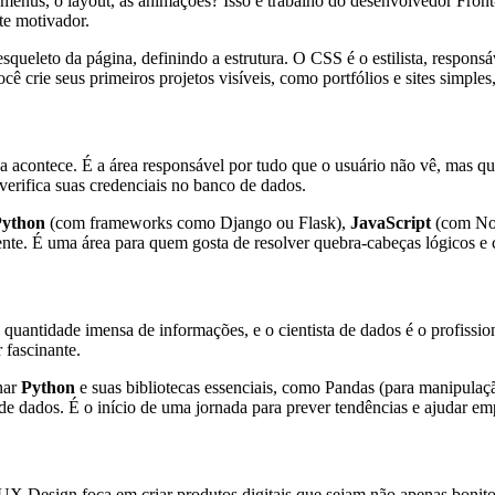
s menus, o layout, as animações? Isso é trabalho do desenvolvedor Fro
te motivador.
queleto da página, definindo a estrutura. O CSS é o estilista, responsáv
ê crie seus primeiros projetos visíveis, como portfólios e sites simple
 acontece. É a área responsável por tudo que o usuário não vê, mas que
erifica suas credenciais no banco de dados.
Python
(com frameworks como Django ou Flask),
JavaScript
(com No
nte. É uma área para quem gosta de resolver quebra-cabeças lógicos e c
uantidade imensa de informações, e o cientista de dados é o profission
 fascinante.
nar
Python
e suas bibliotecas essenciais, como Pandas (para manipulaç
 de dados. É o início de uma jornada para prever tendências e ajudar emp
/UX Design foca em criar produtos digitais que sejam não apenas bonito