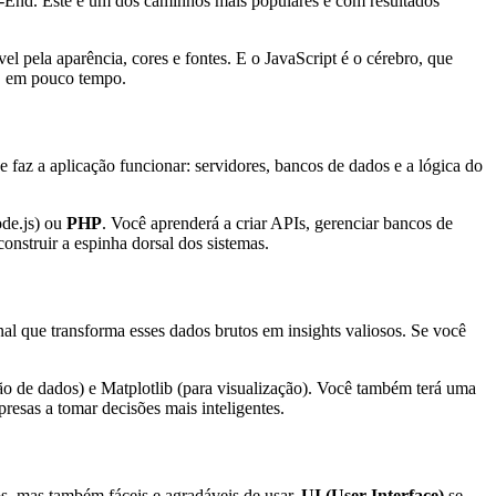
nt-End. Este é um dos caminhos mais populares e com resultados
el pela aparência, cores e fontes. E o JavaScript é o cérebro, que
s, em pouco tempo.
 faz a aplicação funcionar: servidores, bancos de dados e a lógica do
de.js) ou
PHP
. Você aprenderá a criar APIs, gerenciar bancos de
onstruir a espinha dorsal dos sistemas.
al que transforma esses dados brutos em insights valiosos. Se você
ão de dados) e Matplotlib (para visualização). Você também terá uma
resas a tomar decisões mais inteligentes.
s, mas também fáceis e agradáveis de usar.
UI (User Interface)
se