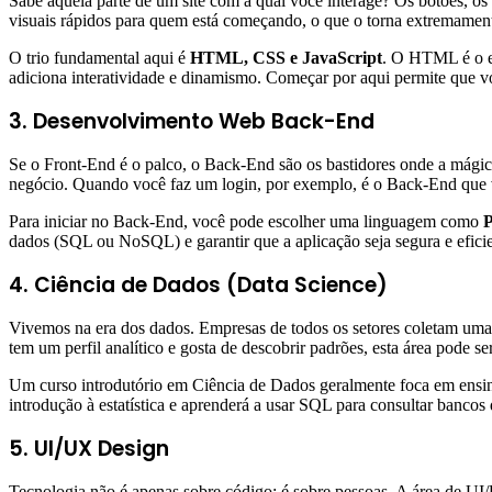
Sabe aquela parte de um site com a qual você interage? Os botões, o
visuais rápidos para quem está começando, o que o torna extremamen
O trio fundamental aqui é
HTML, CSS e JavaScript
. O HTML é o es
adiciona interatividade e dinamismo. Começar por aqui permite que voc
3. Desenvolvimento Web Back-End
Se o Front-End é o palco, o Back-End são os bastidores onde a mágica
negócio. Quando você faz um login, por exemplo, é o Back-End que v
Para iniciar no Back-End, você pode escolher uma linguagem como
dados (SQL ou NoSQL) e garantir que a aplicação seja segura e eficie
4. Ciência de Dados (Data Science)
Vivemos na era dos dados. Empresas de todos os setores coletam uma q
tem um perfil analítico e gosta de descobrir padrões, esta área pode ser
Um curso introdutório em Ciência de Dados geralmente foca em ensi
introdução à estatística e aprenderá a usar SQL para consultar bancos
5. UI/UX Design
Tecnologia não é apenas sobre código; é sobre pessoas. A área de UI