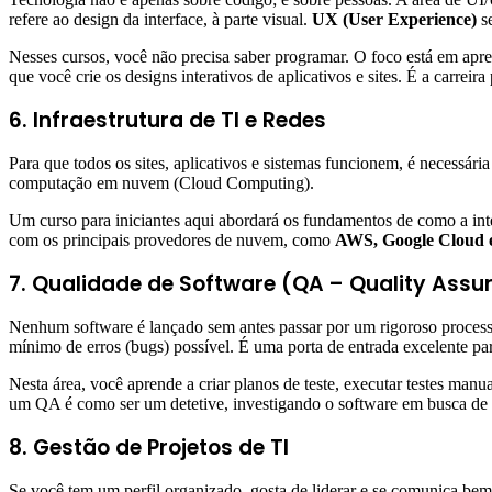
refere ao design da interface, à parte visual.
UX (User Experience)
se
Nesses cursos, você não precisa saber programar. O foco está em apre
que você crie os designs interativos de aplicativos e sites. É a carrei
6. Infraestrutura de TI e Redes
Para que todos os sites, aplicativos e sistemas funcionem, é necessária
computação em nuvem (Cloud Computing).
Um curso para iniciantes aqui abordará os fundamentos de como a int
com os principais provedores de nuvem, como
AWS, Google Cloud 
7. Qualidade de Software (QA – Quality Assu
Nenhum software é lançado sem antes passar por um rigoroso processo 
mínimo de erros (bugs) possível. É uma porta de entrada excelente pa
Nesta área, você aprende a criar planos de teste, executar testes man
um QA é como ser um detetive, investigando o software em busca de fa
8. Gestão de Projetos de TI
Se você tem um perfil organizado, gosta de liderar e se comunica bem,