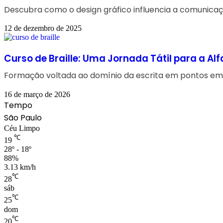
Descubra como o design gráfico influencia a comunicaç
12 de dezembro de 2025
Curso de Braille: Uma Jornada Tátil para a Al
Formação voltada ao domínio da escrita em pontos em 
16 de março de 2026
Tempo
São Paulo
Céu Limpo
℃
19
28º - 18º
88%
3.13 km/h
℃
28
sáb
℃
25
dom
℃
20