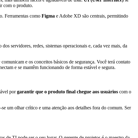
gir com o produto.
ção. Ferramentas como
Figma
e Adobe XD são centrais, permitindo
o dos servidores, redes, sistemas operacionais e, cada vez mais, da
e comunicam e os conceitos básicos de segurança. Você terá contato
onectam e se mantêm funcionando de forma estável e segura.
sável por
garantir que o produto final chegue aos usuários
com o
ve-se um olhar crítico e uma atenção aos detalhes fora do comum. Ser
os de TI pode ser o seu lugar. O gerente de projetos é o maestro da