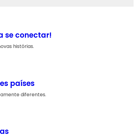
a se conectar!
vas histórias.
tes países
tamente diferentes.
cas