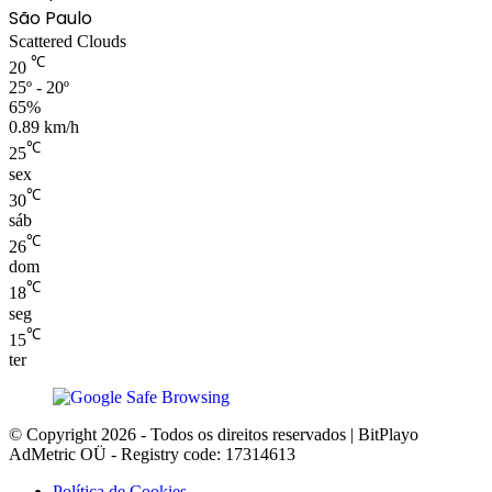
São Paulo
Scattered Clouds
℃
20
25º - 20º
65%
0.89 km/h
℃
25
sex
℃
30
sáb
℃
26
dom
℃
18
seg
℃
15
ter
© Copyright 2026 - Todos os direitos reservados | BitPlayo
AdMetric OÜ - Registry code: 17314613
Política de Cookies